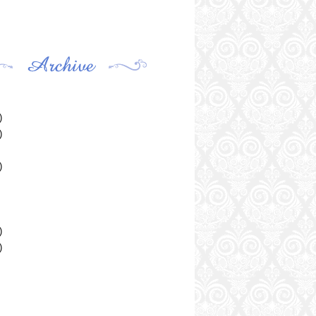
)
)
)
)
)