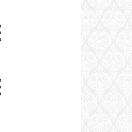
)
)
)
)
)
)