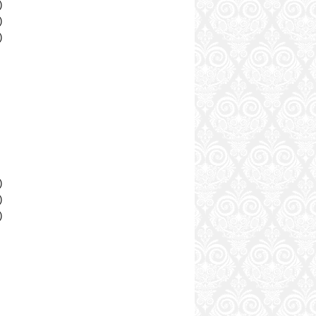
)
)
)
)
)
)