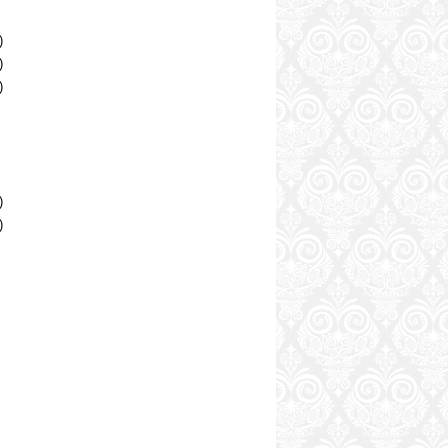
)
)
)
)
)