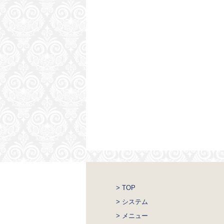
> TOP
> システム
> メニュー