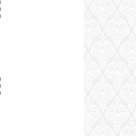
)
)
)
)
)
)