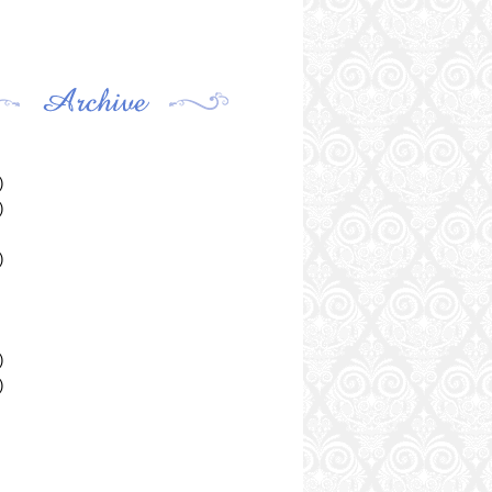
)
)
)
)
)