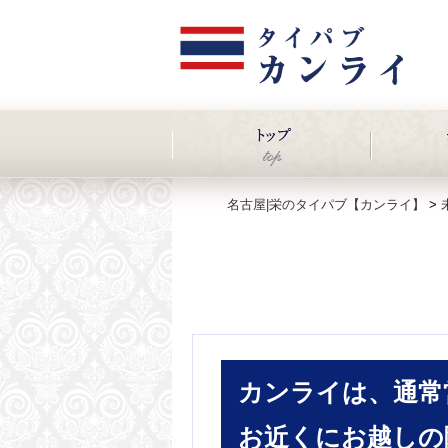
名古屋|栄のタイパブ【カンライ】
>
カンライは、通常
お近くにお越しの