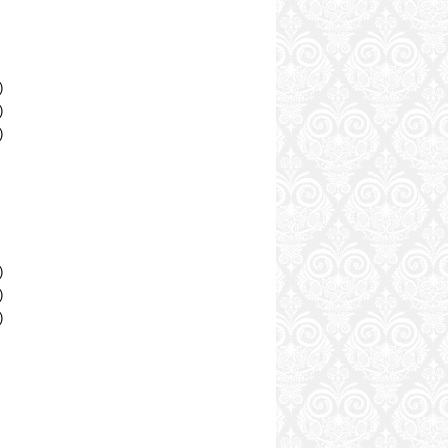
)
)
)
)
)
)