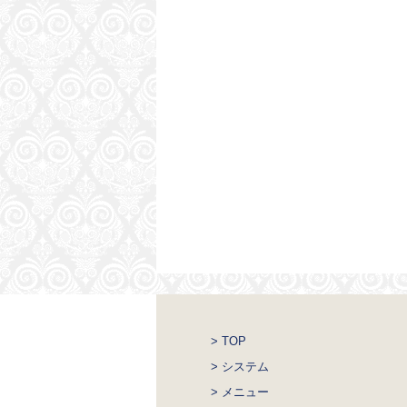
> TOP
> システム
> メニュー