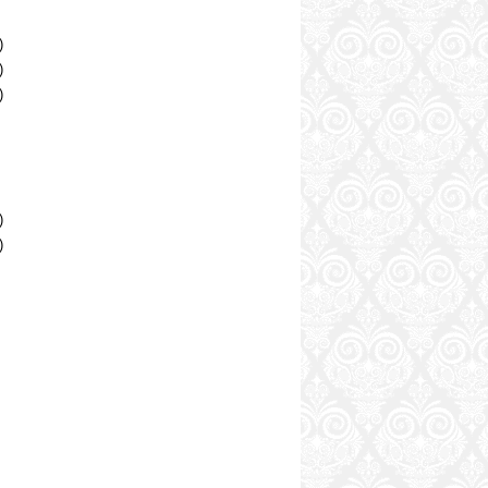
)
)
)
)
)